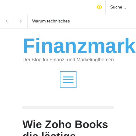
Mitarbeiter finden
M&A-Readiness: So
Handwerk: Wie Sie sich als
bereiten Selbstständig
attraktiver Arbeitgeber
Unternehmen auf Käu
positionieren
vor
Finanzmark
Der Blog für Finanz- und Marketingthemen
Wie Zoho Books