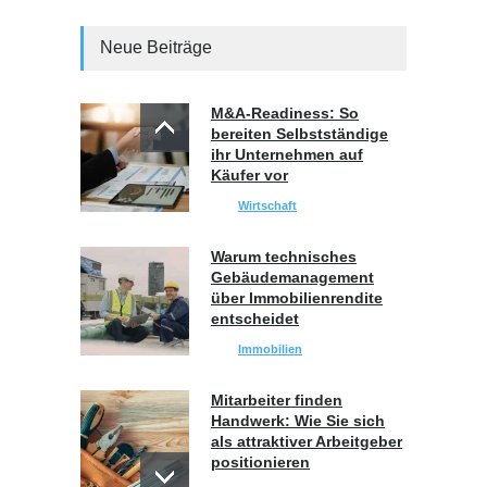
Neue Beiträge
M&A-Readiness: So
bereiten Selbstständige
ihr Unternehmen auf
Käufer vor
Wirtschaft
Warum technisches
Gebäudemanagement
über Immobilienrendite
entscheidet
Immobilien
Mitarbeiter finden
Handwerk: Wie Sie sich
als attraktiver Arbeitgeber
positionieren