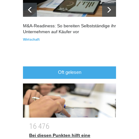
M&A-Readiness: So bereiten Selbstständige ihr
Warum
Unternehmen auf Käufer vor
über I
Wirtschaft
Immobil
Oft gelesen
1
6
4
7
6
Bei diesen Punkten hilft eine