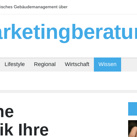
Mitarbeiter finden Handwerk: Wie Sie sich als attraktiver
M
Arbeitgeber positionieren
a
rketingberatu
Lifestyle
Regional
Wirtschaft
Wissen
ne
k Ihre