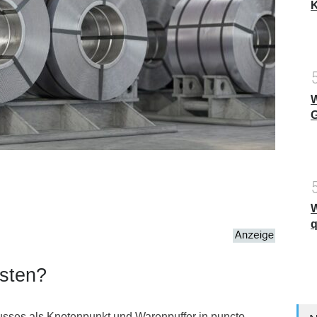
K
W
G
W
q
sten?
flusses als Knotenpunkt und Warenpuffer in puncto