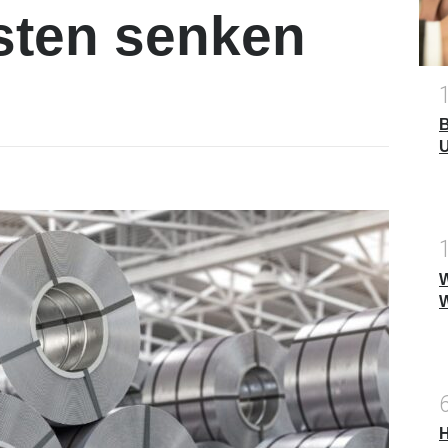
sten senken
B
U
W
W
H