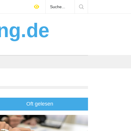
&A-Readiness: So bereiten Selbstständige ihr Unternehmen
uf Käufer vor
ng.de
Oft gelesen