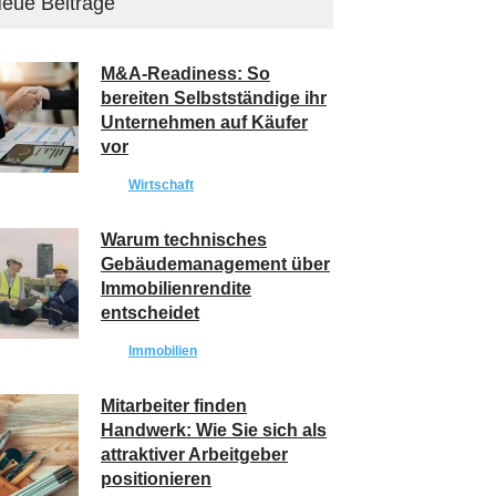
eue Beiträge
M&A-Readiness: So
bereiten Selbstständige ihr
Unternehmen auf Käufer
vor
Wirtschaft
Warum technisches
Gebäudemanagement über
Immobilienrendite
entscheidet
Immobilien
Mitarbeiter finden
Handwerk: Wie Sie sich als
attraktiver Arbeitgeber
positionieren