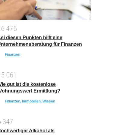
1
6
4
7
6
ei diesen Punkten hilft eine
nternehmensberatung für Finanzen
Finanzen
1
5
0
6
1
ie gut ist die kostenlose
ohnungswert Ermittlung?
Finanzen
,
Immobilien
,
Wissen
6
3
4
7
ochwertiger Alkohol als