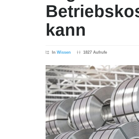
Betriebsko
kann
In
Wissen
1827 Aufrufe