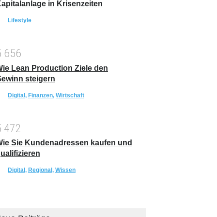
apitalanlage in Krisenzeiten
Lifestyle
5
6
5
6
ie Lean Production Ziele den
ewinn steigern
Digital
,
Finanzen
,
Wirtschaft
5
4
7
2
ie Sie Kundenadressen kaufen und
ualifizieren
Digital
,
Regional
,
Wissen