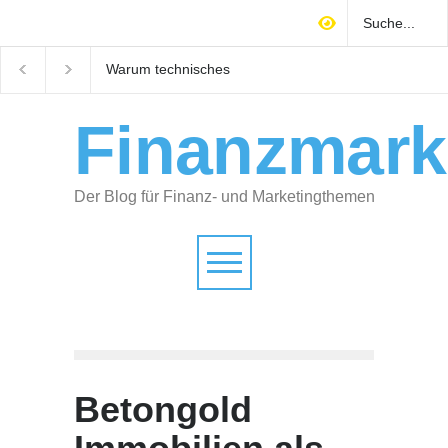
Mitarbeiter finden
M&A-Readiness: So
Handwerk: Wie Sie sich als
bereiten Selbstständig
attraktiver Arbeitgeber
Unternehmen auf Käu
positionieren
vor
Finanzmark
Der Blog für Finanz- und Marketingthemen
Betongold