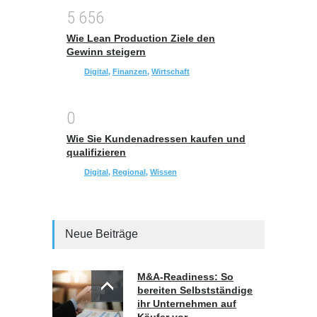
5
6
5
6
Wie Lean Production Ziele den
Gewinn steigern
Digital
,
Finanzen
,
Wirtschaft
0
Wie Sie Kundenadressen kaufen und
qualifizieren
Digital
,
Regional
,
Wissen
Neue Beiträge
M&A-Readiness: So
bereiten Selbstständige
ihr Unternehmen auf