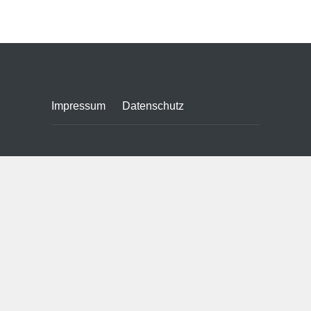
ESG-Kriterien im
Unternehmen: Warum
auch die Büroreinigung
eine strategische Rolle
spielt
Wissen
Impressum
Datenschutz