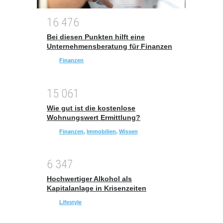
1
6
4
7
6
Bei diesen Punkten hilft eine
Unternehmensberatung für Finanzen
Finanzen
1
5
0
6
1
Wie gut ist die kostenlose
Wohnungswert Ermittlung?
Finanzen
,
Immobilien
,
Wissen
6
3
4
7
Hochwertiger Alkohol als
Kapitalanlage in Krisenzeiten
Lifestyle