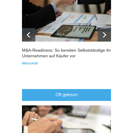
M&A-Readiness: So bereiten Selbstständige ihr
Warum
Unternehmen auf Käufer vor
über I
Wirtschaft
Immobil
Oft gelesen