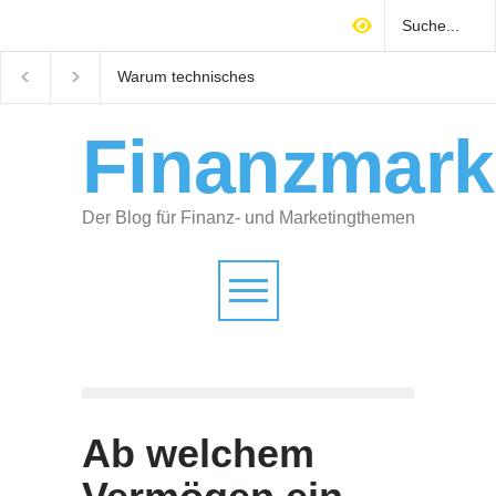
um technisches
Mitarbeiter finden
M&A-Readi
äudemanagement über
Handwerk: Wie Sie sich als
bereiten Se
obilienrendite
attraktiver Arbeitgeber
Unternehme
scheidet
positionieren
vor
Finanzmark
Der Blog für Finanz- und Marketingthemen
Ab welchem