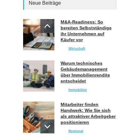
Neue Beiträge
M&A-Readiness: So
bereiten Selbstständige
ihr Unternehmen auf
Käufer vor
Wirtschaft
Warum technisches
Gebäudemanagement
über Immobilienrendite
entscheidet
Immobilien
Mitarbeiter finden
Handwerk: Wie Sie sich
als attraktiver Arbeitgeber
positionieren
Regional