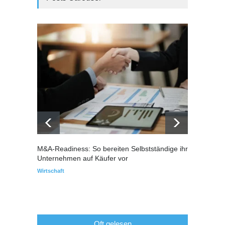
M&A-Readiness: So bereiten Selbstständige ihr
Warum
Unternehmen auf Käufer vor
über I
Wirtschaft
Immobil
Oft gelesen