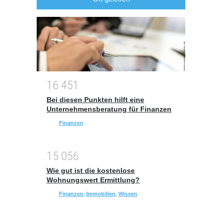
1
6
4
5
1
Bei diesen Punkten hilft eine
Unternehmensberatung für Finanzen
Finanzen
1
5
0
5
6
Wie gut ist die kostenlose
Wohnungswert Ermittlung?
Finanzen
,
Immobilien
,
Wissen