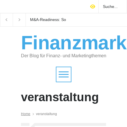
M&A-Readiness: So
Warum technisches
bereiten Selbstständige ihr
Gebäudemanagement
Unternehmen auf Käufer
Immobilienrendite
vor
entscheidet
Finanzmark
Der Blog für Finanz- und Marketingthemen
veranstaltung
Home
veranstaltung