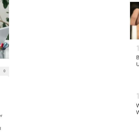
B
U
0
W
W
er
l