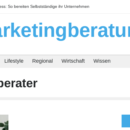
s: So bereiten Selbstständige ihr Unternehmen
Warum technisc
or
Immobilienrendit
rketingberatu
Lifestyle
Regional
Wirtschaft
Wissen
erater