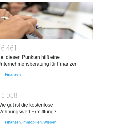
1
6
4
6
1
ei diesen Punkten hilft eine
nternehmensberatung für Finanzen
Finanzen
1
5
0
5
8
ie gut ist die kostenlose
ohnungswert Ermittlung?
Finanzen
,
Immobilien
,
Wissen