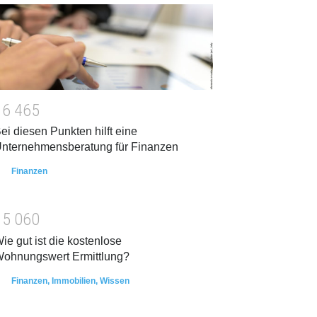
1
6
4
6
5
ei diesen Punkten hilft eine
nternehmensberatung für Finanzen
Finanzen
1
5
0
6
0
ie gut ist die kostenlose
ohnungswert Ermittlung?
Finanzen
,
Immobilien
,
Wissen