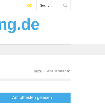
hes Gebäudemanagement über
Mitarbeiter finden Han
e entscheidet
Arbeitgeber positioni
ng.de
Home
Vario Finanzierung
Am öfftesten gelesen