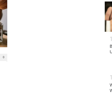
B
U
0
W
W