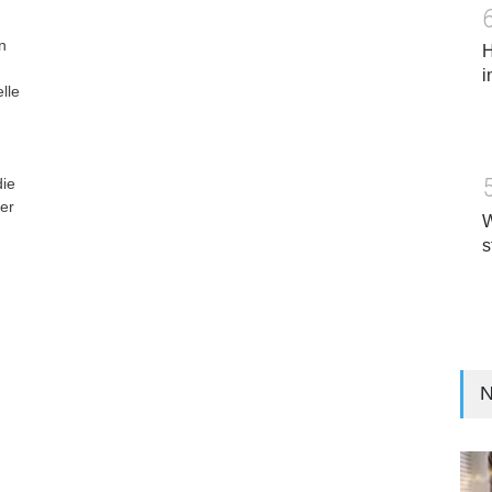
n
H
i
lle
die
er
W
s
N