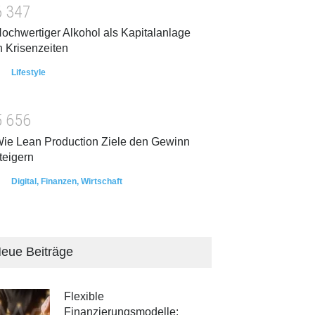
6
3
4
7
ochwertiger Alkohol als Kapitalanlage
n Krisenzeiten
Lifestyle
5
6
5
6
ie Lean Production Ziele den Gewinn
teigern
Digital
,
Finanzen
,
Wirtschaft
eue Beiträge
Flexible
Finanzierungsmodelle: