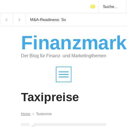
M&A-Readiness: So
Warum technisches
bereiten Selbstständige ihr
Gebäudemanagement
Unternehmen auf Käufer
Immobilienrendite
vor
entscheidet
Finanzmark
Der Blog für Finanz- und Marketingthemen
Taxipreise
Home
Taxipreise