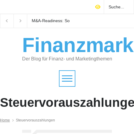
M&A-Readiness: So
Warum technisches
bereiten Selbstständige ihr
Gebäudemanagement
Unternehmen auf Käufer
Immobilienrendite
vor
entscheidet
Finanzmark
Der Blog für Finanz- und Marketingthemen
Steuervorauszahlung
Home
Steuervorauszahlungen