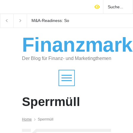
M&A-Readiness: So
Warum technisches
bereiten Selbstständige ihr
Gebäudemanagement
Unternehmen auf Käufer
Immobilienrendite
vor
entscheidet
Finanzmark
Der Blog für Finanz- und Marketingthemen
Sperrmüll
Home
Sperrmüll