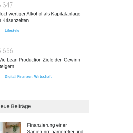
6
3
4
7
ochwertiger Alkohol als Kapitalanlage
n Krisenzeiten
Lifestyle
5
6
5
6
ie Lean Production Ziele den Gewinn
teigern
Digital
,
Finanzen
,
Wirtschaft
eue Beiträge
Finanzierung einer
Sanierung: barrierefrei und