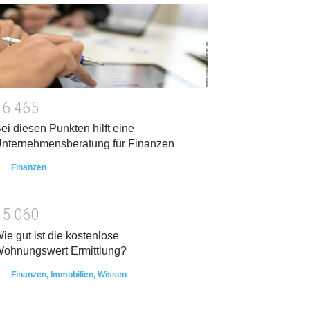
1
6
4
6
5
ei diesen Punkten hilft eine
nternehmensberatung für Finanzen
Finanzen
1
5
0
6
0
ie gut ist die kostenlose
ohnungswert Ermittlung?
Finanzen
,
Immobilien
,
Wissen