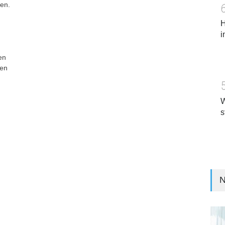
en.
H
i
en
ten
W
s
N