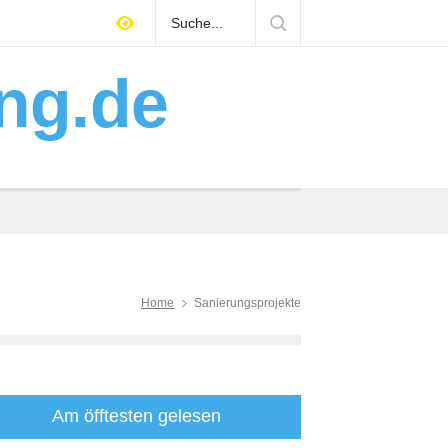
hes Gebäudemanagement über
Mitarbeiter finden Han
e entscheidet
Arbeitgeber positioni
ng.de
Home
Sanierungsprojekte
Am öfftesten gelesen