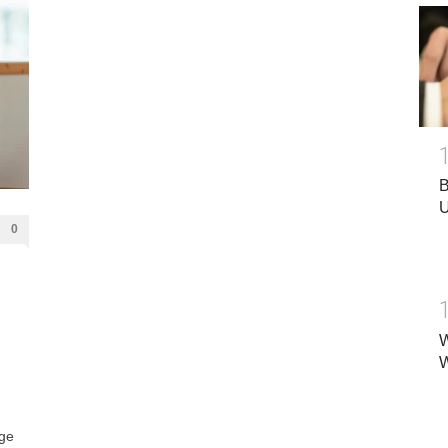
B
U
0
W
W
ige