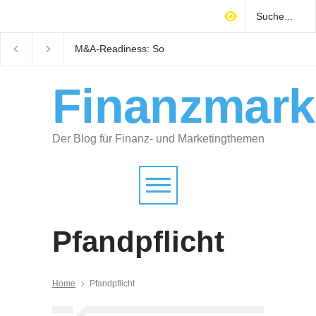
M&A-Readiness: So
Warum technisches
bereiten Selbstständige ihr
Gebäudemanagement
Unternehmen auf Käufer
Immobilienrendite
vor
entscheidet
Finanzmark
Der Blog für Finanz- und Marketingthemen
Pfandpflicht
Home
Pfandpflicht