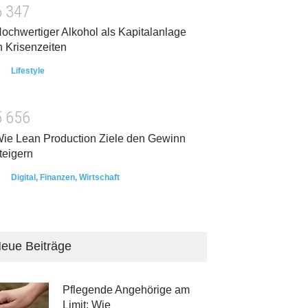
6
3
4
7
ochwertiger Alkohol als Kapitalanlage
n Krisenzeiten
Lifestyle
5
6
5
6
ie Lean Production Ziele den Gewinn
teigern
Digital
,
Finanzen
,
Wirtschaft
eue Beiträge
Pflegende Angehörige am
Limit: Wie