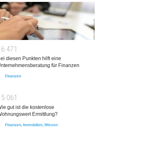
1
6
4
7
1
ei diesen Punkten hilft eine
nternehmensberatung für Finanzen
Finanzen
1
5
0
6
1
ie gut ist die kostenlose
ohnungswert Ermittlung?
Finanzen
,
Immobilien
,
Wissen