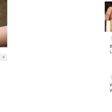
B
U
0
W
W