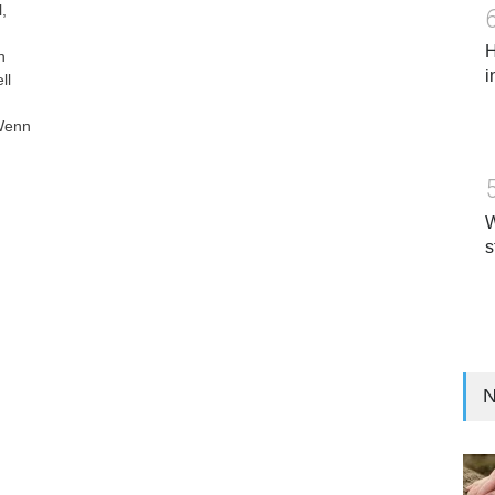
,
H
n
i
ll
 Wenn
W
s
N