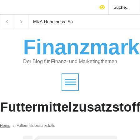
M&A-Readiness: So
Warum technisches
bereiten Selbstständige ihr
Gebäudemanagement
Unternehmen auf Käufer
Immobilienrendite
vor
entscheidet
Finanzmark
Der Blog für Finanz- und Marketingthemen
Futtermittelzusatzstof
Home
Futtermittelzusatzstoffe