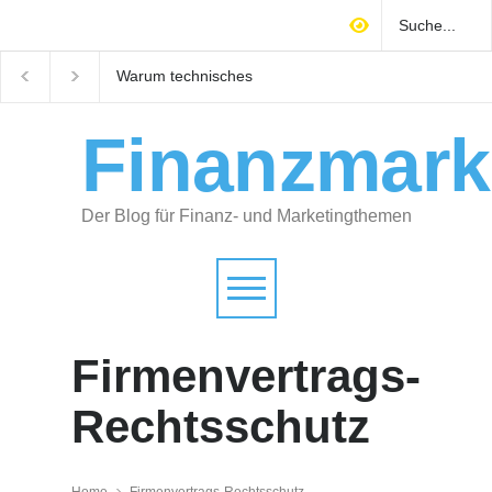
Warum technisches
Mitarbeiter finden
Gebäudemanagement über
Handwerk: Wie Sie sic
Immobilienrendite
attraktiver Arbeitgeber
entscheidet
positionieren
Finanzmark
Der Blog für Finanz- und Marketingthemen
Firmenvertrags-
Rechtsschutz