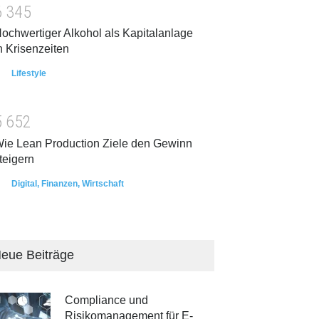
6
3
4
5
ochwertiger Alkohol als Kapitalanlage
n Krisenzeiten
Lifestyle
5
6
5
2
ie Lean Production Ziele den Gewinn
teigern
Digital
,
Finanzen
,
Wirtschaft
eue Beiträge
Compliance und
Risikomanagement für E-