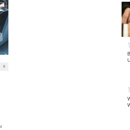
B
U
0
W
W
l