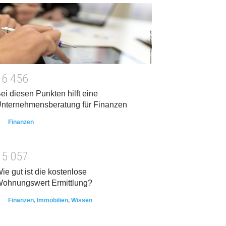
1
6
4
5
6
ei diesen Punkten hilft eine
nternehmensberatung für Finanzen
Finanzen
1
5
0
5
7
ie gut ist die kostenlose
ohnungswert Ermittlung?
Finanzen
,
Immobilien
,
Wissen