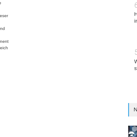
e
H
ieser
i
und
ment
eich
W
s
N