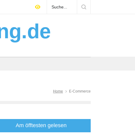
hes Gebäudemanagement über
Mitarbeiter finden Han
e entscheidet
Arbeitgeber positioni
ng.de
Home
E-Commerce
Am öfftesten gelesen