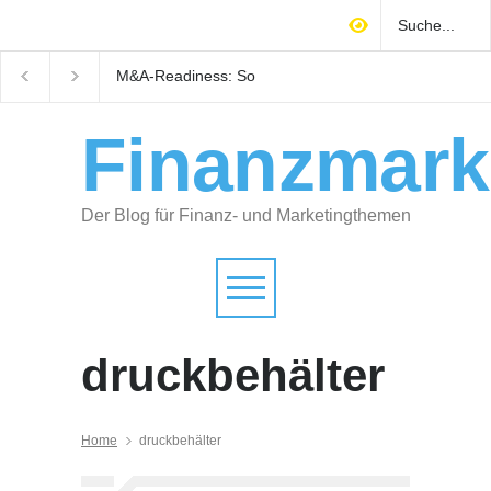
M&A-Readiness: So
Warum technisches
bereiten Selbstständige ihr
Gebäudemanagement
Unternehmen auf Käufer
Immobilienrendite
vor
entscheidet
Finanzmark
Der Blog für Finanz- und Marketingthemen
druckbehälter
Home
druckbehälter