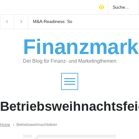
M&A-Readiness: So
Warum technisches
bereiten Selbstständige ihr
Gebäudemanagement
Unternehmen auf Käufer
Immobilienrendite
vor
entscheidet
Finanzmark
Der Blog für Finanz- und Marketingthemen
Betriebsweihnachtsfei
Home
Betriebsweihnachtsfeier