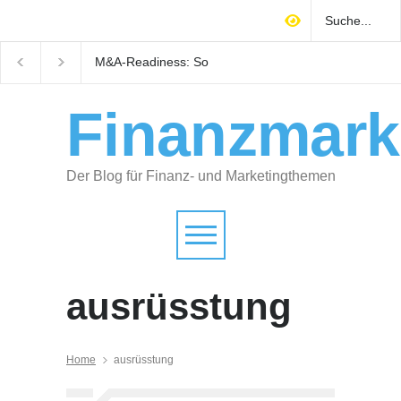
M&A-Readiness: So
Warum technisches
bereiten Selbstständige ihr
Gebäudemanagement
Unternehmen auf Käufer
Immobilienrendite
vor
entscheidet
Finanzmark
Der Blog für Finanz- und Marketingthemen
ausrüsstung
Home
ausrüsstung